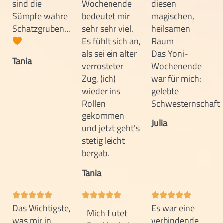
sind die
Wochenende
diesen
Sümpfe wahre
bedeutet mir
magischen,
Schatzgruben…
sehr sehr viel.
heilsamen
Es fühlt sich an,
Raum
als sei ein alter
Das Yoni-
Tania
verrosteter
Wochenende
Zug, (ich)
war für mich:
wieder ins
gelebte
Rollen
Schwesternschaft
gekommen
Julia
und jetzt geht's
stetig leicht
bergab.
Tania
Das Wichtigste,
Es war eine
Mich flutet
was mir in
verbindende,