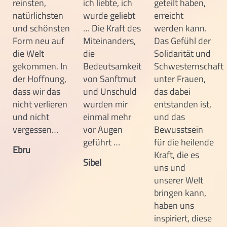
reinsten,
ich liebte, ich
geteilt haben,
natürlichsten
wurde geliebt
erreicht
und schönsten
… Die Kraft des
werden kann.
Form neu auf
Miteinanders,
Das Gefühl der
die Welt
die
Solidarität und
gekommen. In
Bedeutsamkeit
Schwesternschaft
der Hoffnung,
von Sanftmut
unter Frauen,
dass wir das
und Unschuld
das dabei
nicht verlieren
wurden mir
entstanden ist,
und nicht
einmal mehr
und das
vergessen…
vor Augen
Bewusstsein
geführt …
für die heilende
Ebru
Kraft, die es
Sibel
uns und
unserer Welt
bringen kann,
haben uns
inspiriert, diese