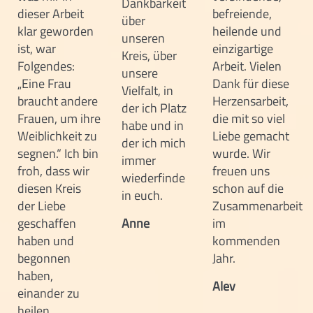
Dankbarkeit
dieser Arbeit
befreiende,
über
klar geworden
heilende und
unseren
ist, war
einzigartige
Kreis, über
Folgendes:
Arbeit. Vielen
unsere
„Eine Frau
Dank für diese
Vielfalt, in
braucht andere
Herzensarbeit,
der ich Platz
Frauen, um ihre
die mit so viel
habe und in
Weiblichkeit zu
Liebe gemacht
der ich mich
segnen.“ Ich bin
wurde. Wir
immer
froh, dass wir
freuen uns
wiederfinde
diesen Kreis
schon auf die
in euch.
der Liebe
Zusammenarbeit
geschaffen
Anne
im
haben und
kommenden
begonnen
Jahr.
haben,
Alev
einander zu
heilen.