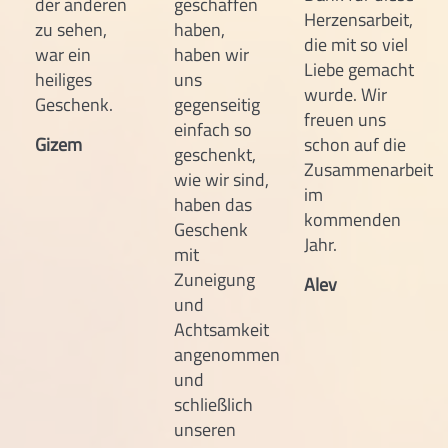
der anderen
geschaffen
Herzensarbeit,
zu sehen,
haben,
die mit so viel
war ein
haben wir
Liebe gemacht
heiliges
uns
wurde. Wir
Geschenk.
gegenseitig
freuen uns
einfach so
Gizem
schon auf die
geschenkt,
Zusammenarbeit
wie wir sind,
im
haben das
kommenden
Geschenk
Jahr.
mit
Zuneigung
Alev
und
Achtsamkeit
angenommen
und
schließlich
unseren