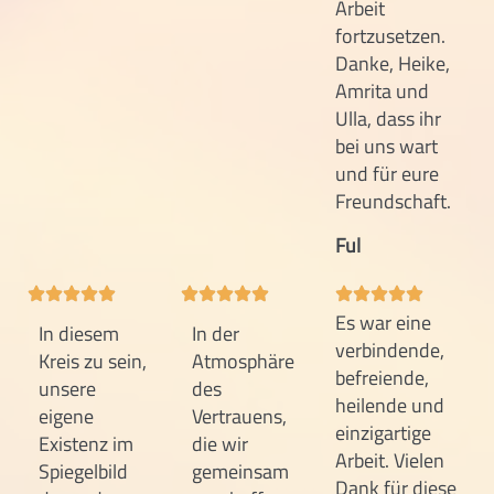
Arbeit
fortzusetzen.
Danke, Heike,
Amrita und
Ulla, dass ihr
bei uns wart
und für eure
Freundschaft.
Ful
Es war eine
In diesem
In der
verbindende,
Kreis zu sein,
Atmosphäre
befreiende,
unsere
des
heilende und
eigene
Vertrauens,
einzigartige
Existenz im
die wir
Arbeit. Vielen
Spiegelbild
gemeinsam
Dank für diese